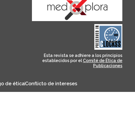
and for its stakeholders.
publications, governed by
based scholary
term survival of web-
that ensures the long-
CLOCKSS is a dak archive
Esta revista se adhiere a los principios
establecidos por el
Comité de Ética de
Publicaciones
o de ética
Conflicto de intereses