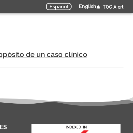
English
Español
TOC Alert
ropósito de un caso clínico
ES