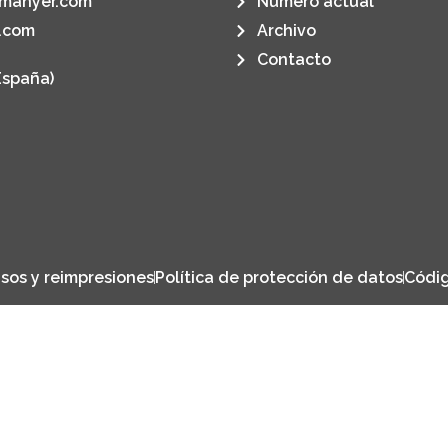
manyer.com
Número actual
.com
Archivo
Contacto
España)
sos y reimpresiones
Política de protección de datos
Códig