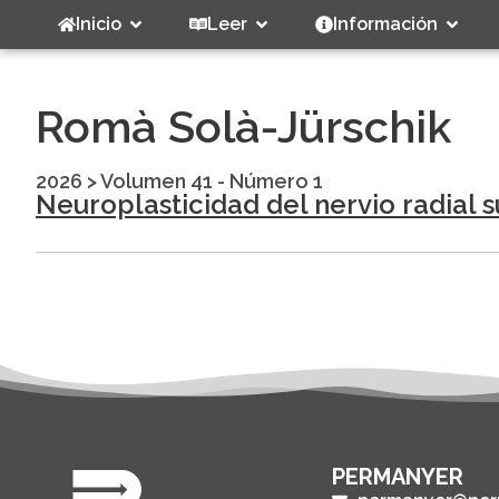
Inicio
Leer
Información
Romà Solà-Jürschik
2026
>
Volumen 41 - Número 1
Neuroplasticidad del nervio radial su
PERMANYER