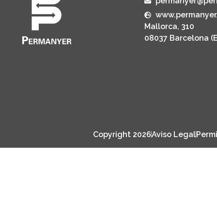
permanyer@per
www.permanyer
Mallorca, 310
08037 Barcelona (
Copyright 2026
Aviso Legal
Permi