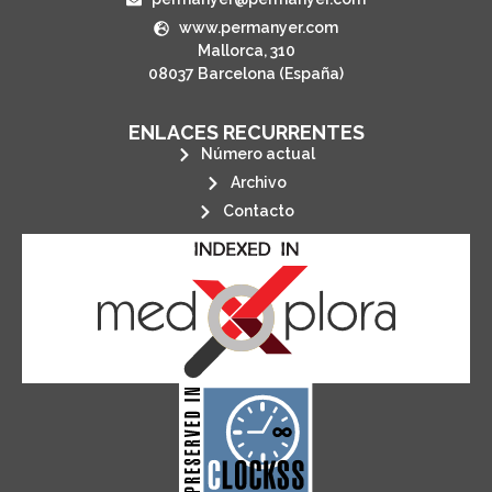
www.permanyer.com
Mallorca, 310
08037 Barcelona (España)
ENLACES RECURRENTES
Número actual
Archivo
Contacto
its stakeholders.
publications, governed by and for
of web-based scholary
ensures the long-term survival
CLOCKSS is a dak archive that