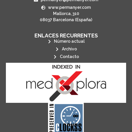
www.permanyer.com
Mallorca, 310
08037 Barcelona (España)
ENLACES RECURRENTES
Número actual
Archivo
Contacto
its stakeholders.
publications, governed by and for
of web-based scholary
ensures the long-term survival
CLOCKSS is a dak archive that