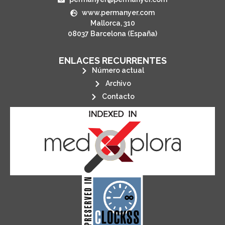
www.permanyer.com
Mallorca, 310
08037 Barcelona (España)
ENLACES RECURRENTES
Número actual
Archivo
Contacto
its stakeholders.
publications, governed by and for
of web-based scholary
ensures the long-term survival
CLOCKSS is a dak archive that