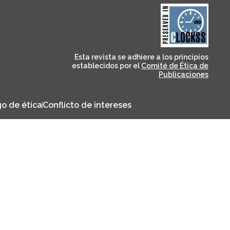
and for its stakeholders.
publications, governed by
based scholary
term survival of web-
that ensures the long-
CLOCKSS is a dak archive
Esta revista se adhiere a los principios
establecidos por el
Comité de Ética de
Publicaciones
o de ética
Conflicto de intereses