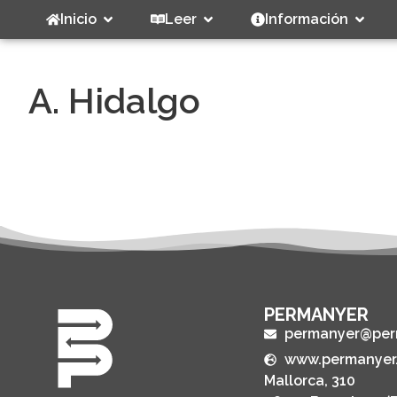
Inicio
Leer
Información
A. Hidalgo
PERMANYER
permanyer@per
www.permanyer
Mallorca, 310