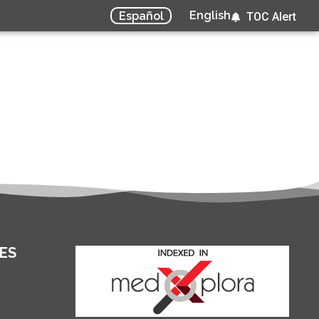
English
Español
TOC Alert
ES