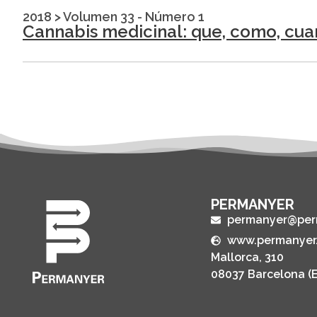
2018
>
Volumen 33 - Número 1
Cannabis medicinal: que, como, cua
PERMANYER
permanyer@per
www.permanyer
Mallorca, 310
08037 Barcelona (