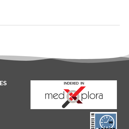
ES
and for its stakeholders.
publications, governed by
based scholary
term survival of web-