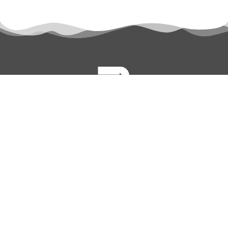
permanyer@permanyer.com
www.permanyer.com
Mallorca, 310
08037 Barcelona (España)
ENLACES RECURRENTES
Número actual