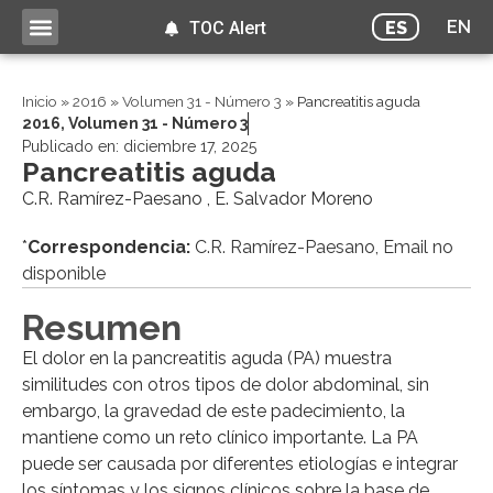
EN
ES
TOC Alert
Inicio
»
2016
»
Volumen 31 - Número 3
»
Pancreatitis aguda
2016
,
Volumen 31 - Número 3
Publicado en:
diciembre 17, 2025
Pancreatitis aguda
C.R. Ramírez-Paesano , E. Salvador Moreno
*
Correspondencia:
C.R. Ramírez-Paesano, Email no
disponible
Resumen
El dolor en la pancreatitis aguda (PA) muestra
similitudes con otros tipos de dolor abdominal, sin
embargo, la gravedad de este padecimiento, la
mantiene como un reto clínico importante. La PA
puede ser causada por diferentes etiologías e integrar
los síntomas y los signos clínicos sobre la base de