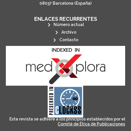
08037 Barcelona (España)
ENLACES RECURRENTES
Número actual
Archivo
Contacto
its stakeholders.
publications, governed by and for
of web-based scholary
ensures the long-term survival
CLOCKSS is a dak archive that
Esta revista se adhiere a los principios establecidos por el
Comité de Ética de Publicaciones