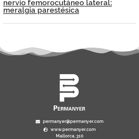
nervio femorocutáneo lateral:
meralgia parestésica
permanyer@permanyer.com
www.permanyer.com
Mallorca, 310