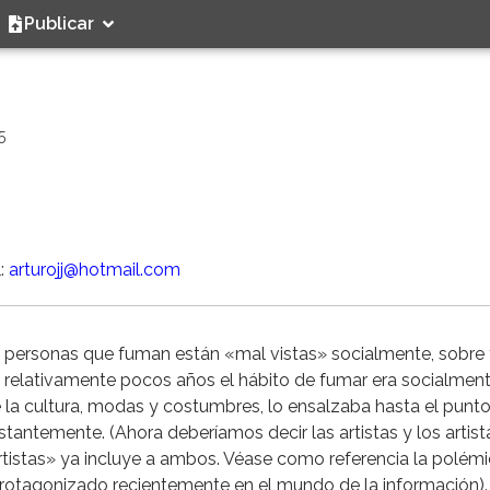
Publicar
5
l:
arturojj@hotmail.com
as personas que fuman están «mal vistas» socialmente, sobre
ce relativamente pocos años el hábito de fumar era socialme
de la cultura, modas y costumbres, lo ensalzaba hasta el punt
stantemente. (Ahora deberíamos decir las artistas y los artist
artistas» ya incluye a ambos. Véase como referencia la polém
protagonizado recientemente en el mundo de la información).