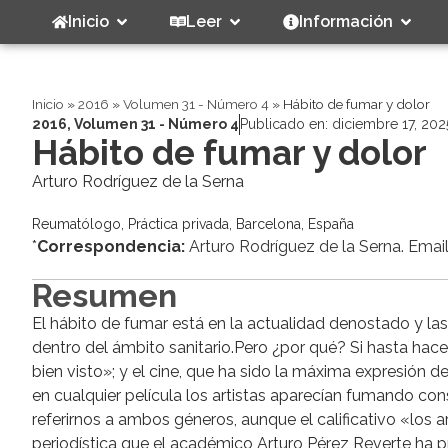
Inicio
Leer
Información
Inicio
»
2016
»
Volumen 31 - Número 4
»
Hábito de fumar y dolor
2016
,
Volumen 31 - Número 4
Publicado en:
diciembre 17, 202
Hábito de fumar y dolor
Arturo Rodríguez de la Serna
Reumatólogo, Práctica privada, Barcelona, España
*
Correspondencia:
Arturo Rodríguez de la Serna. Emai
Resumen
El hábito de fumar está en la actualidad denostado y l
dentro del ámbito sanitario.Pero ¿por qué? Si hasta ha
bien visto»; y el cine, que ha sido la máxima expresión 
en cualquier película los artistas aparecían fumando con
referirnos a ambos géneros, aunque el calificativo «los 
periodística que el académico Arturo Pérez Reverte ha 