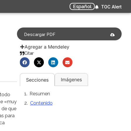
Español
TOC Alert
Descargar PDF
Agregar a Mendeley
Citar
Imágenes
Secciones
Resumen
 todo
nte «muy
Contenido
o de que
as para
ica