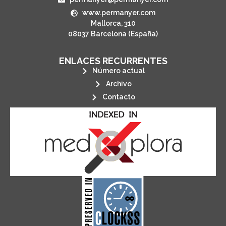
www.permanyer.com
Mallorca, 310
08037 Barcelona (España)
ENLACES RECURRENTES
Número actual
Archivo
Contacto
its stakeholders.
publications, governed by and for
of web-based scholary
ensures the long-term survival
CLOCKSS is a dak archive that