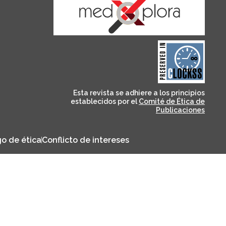
and for its stakeholders.
publications, governed by
based scholary
term survival of web-
that ensures the long-
CLOCKSS is a dak archive
Esta revista se adhiere a los principios
establecidos por el
Comité de Ética de
Publicaciones
o de ética
Conflicto de intereses