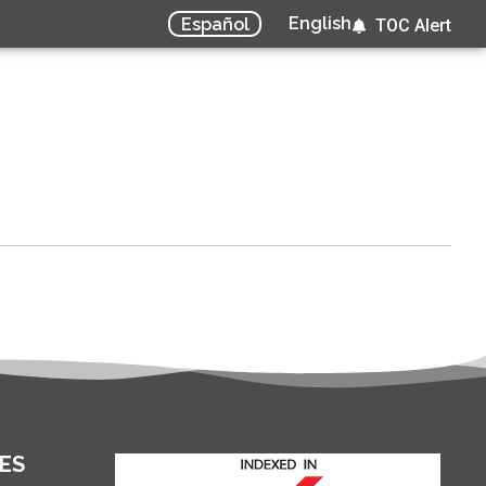
English
Español
TOC Alert
ES