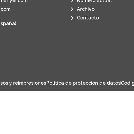
manyer.com
Número actual
.com
Archivo
Contacto
España)
sos y reimpresiones
Política de protección de datos
Códig