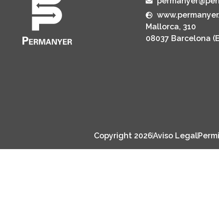
permanyer@per
www.permanyer
Mallorca, 310
08037 Barcelona (
Copyright 2026
Aviso Legal
Permi