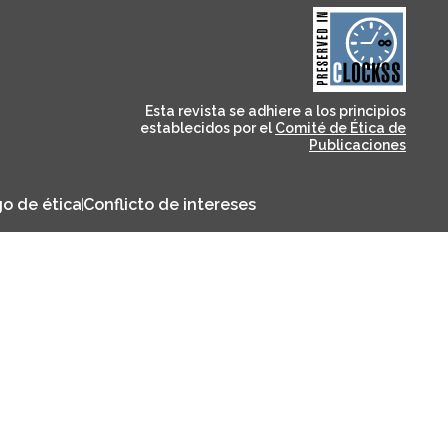
and for its stakeholders.
publications, governed by
based scholary
term survival of web-
that ensures the long-
CLOCKSS is a dak archive
Esta revista se adhiere a los principios
establecidos por el
Comité de Ética de
Publicaciones
o de ética
Conflicto de intereses