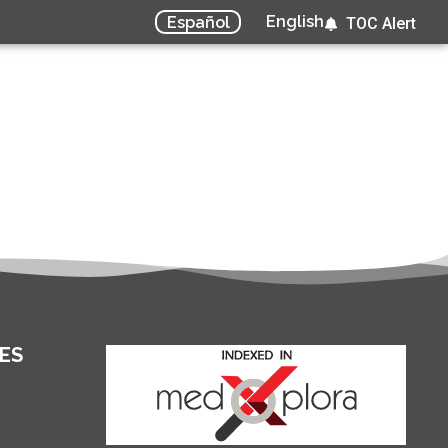
English
Español
TOC Alert
ES