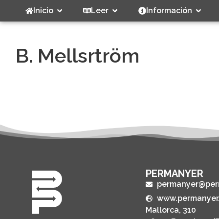
Inicio
Leer
Información
B. Mellsrtröm
PERMANYER
permanyer@per
www.permanyer
Mallorca, 310