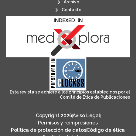
Archivo
Contacto
its stakeholders.
publications, governed by and for
of web-based scholary
ensures the long-term survival
CLOCKSS is a dak archive that
Esta revista se adhiere a los principios establecidos por el
Comité de Ética de Publicaciones
Copyright 2026
Aviso Legal
Permisos y reimpresiones
Política de protección de datos
Código de ética