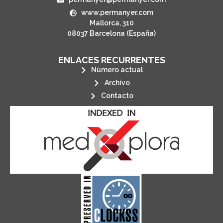
www.permanyer.com
Mallorca, 310
08037 Barcelona (España)
ENLACES RECURRENTES
Número actual
Archivo
Contacto
its stakeholders.
publications, governed by and for
of web-based scholary
ensures the long-term survival
CLOCKSS is a dak archive that