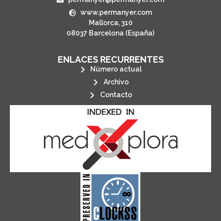
www.permanyer.com
Mallorca, 310
08037 Barcelona (España)
ENLACES RECURRENTES
Número actual
Archivo
Contacto
its stakeholders.
publications, governed by and for
of web-based scholary
ensures the long-term survival
CLOCKSS is a dak archive that