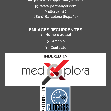
www.permanyer.com
Mallorca, 310
08037 Barcelona (España)
ENLACES RECURRENTES
Número actual
Archivo
Contacto
its stakeholders.
publications, governed by and for
of web-based scholary
ensures the long-term survival
CLOCKSS is a dak archive that