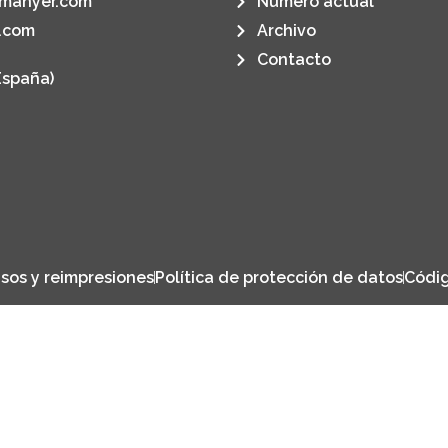
manyer.com
Número actual
.com
Archivo
Contacto
España)
sos y reimpresiones
Política de protección de datos
Códig