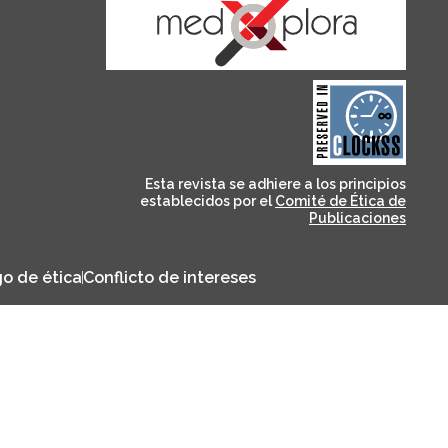
and for its stakeholders.
publications, governed by
based scholary
term survival of web-
that ensures the long-
CLOCKSS is a dak archive
Esta revista se adhiere a los principios
establecidos por el
Comité de Ética de
Publicaciones
o de ética
Conflicto de intereses