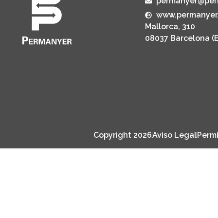
permanyer@per
www.permanyer
Mallorca, 310
08037 Barcelona (
Copyright 2026
Aviso Legal
Permi