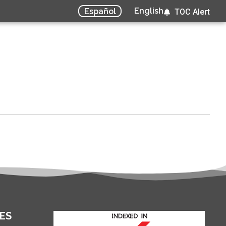
English
Español
TOC Alert
ES