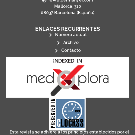
www.permanyer.com
Mallorca, 310
08037 Barcelona (España)
ENLACES RECURRENTES
Número actual
Archivo
Contacto
its stakeholders.
publications, governed by and for
of web-based scholary
ensures the long-term survival
CLOCKSS is a dak archive that
Esta revista se adhiere a los principios establecidos por el