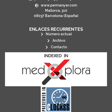
www.permanyer.com
Mallorca, 310
08037 Barcelona (España)
ENLACES RECURRENTES
Número actual
Archivo
Contacto
its stakeholders.
publications, governed by and for
of web-based scholary
ensures the long-term survival
CLOCKSS is a dak archive that