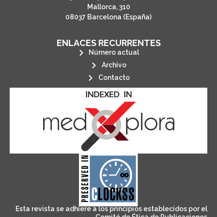
Mallorca, 310
08037 Barcelona (España)
ENLACES RECURRENTES
Número actual
Archivo
Contacto
its stakeholders.
publications, governed by and for
of web-based scholary
ensures the long-term survival
CLOCKSS is a dak archive that
Esta revista se adhiere a los principios establecidos por el