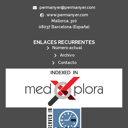
permanyer@permanyer.com
www.permanyer.com
Mallorca, 310
08037 Barcelona (España)
ENLACES RECURRENTES
Número actual
Archivo
Contacto
its stakeholders.
publications, governed by and for
of web-based scholary
ensures the long-term survival