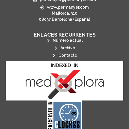
www.permanyer.com
Mallorca, 310
08037 Barcelona (España)
ENLACES RECURRENTES
Número actual
Archivo
Contacto
its stakeholders.
publications, governed by and for
of web-based scholary
ensures the long-term survival
CLOCKSS is a dak archive that