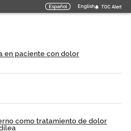
English
Español
TOC Alert
 en paciente con dolor
terno como tratamiento de dolor
dílea