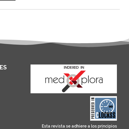
ES
and for its stakeholders.
publications, governed by
based scholary
term survival of web-
that ensures the long-
CLOCKSS is a dak archive
Esta revista se adhiere a los principios