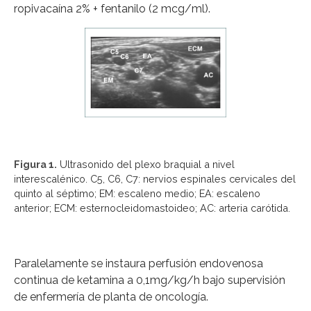
ropivacaína 2% + fentanilo (2 mcg/ml).
Figura 1.
Ultrasonido del plexo braquial a nivel
interescalénico. C5, C6, C7: nervios espinales cervicales del
quinto al séptimo; EM: escaleno medio; EA: escaleno
anterior; ECM: esternocleidomastoideo; AC: arteria carótida.
Paralelamente se instaura perfusión endovenosa
continua de ketamina a 0,1mg/kg/h bajo supervisión
de enfermería de planta de oncología.