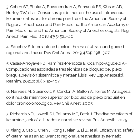
3.
Cohen SP, Bhatia A, Buvanendran A, Schwenk ES, Wasan AD,
Hurley RW, et al. Consensus guidelines on the use of intravenous
ketamine infusions for chronic pain from the American Society of
Regional Anesthesia and Pain Medicine, the American Academy of
Pain Medicine, and the American Society of Anesthesiologists. Reg
Anesth Pain Med. 2018;43(5):521–46.
4.
Sánchez S. Interscalene block in the era of ultrasound guided
regional anesthesia. Rev Chil Anest. 2019;48(4):298–307.
5.
Casas-Arroyave FD, Ramírez-Mendoza E, Ocampo-Agudelo AF.
Complicaciones asociadas a tres técnicas de bloqueo del plexo
braquial:revisión sistemática y metaanálisis. Rev Esp Anestesiol
Reanim. 2021;68(7):392–407.
6.
Narváez M, Glasinovic K, Condori A, Ballon A, Torres M. Analgesia
continua de miembro superior por bloqueo de plexo braquial en
dolor crónico oncológico. Rev Chil Anest. 2005.
7.
Richards ND, Howell SJ, Bellamy MC, Beck J. The diverse effects of
ketamine, jack-of-all-trades:a narrative review. Br J Anaesth. 2025.
8.
Xiang J, Cao C, Chen J, Kong F, Nian S, Li Z, et al. Efficacy and safety
of ketamine as an adjuvant to regional anesthesia:a systematic