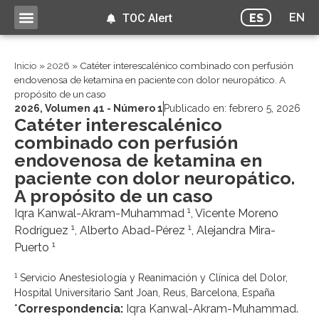
EN
ES
TOC Alert
Inicio
»
2026
»
Catéter interescalénico combinado con perfusión
endovenosa de ketamina en paciente con dolor neuropático. A
propósito de un caso
2026
,
Volumen 41 - Número 1
Publicado en:
febrero 5, 2026
Catéter interescalénico
combinado con perfusión
endovenosa de ketamina en
paciente con dolor neuropático.
A propósito de un caso
1
Iqra Kanwal-Akram-Muhammad
, Vicente Moreno
1
1
Rodríguez
, Alberto Abad-Pérez
, Alejandra Mira-
1
Puerto
1
Servicio Anestesiología y Reanimación y Clínica del Dolor,
Hospital Universitario Sant Joan, Reus, Barcelona, España
*
Correspondencia:
Iqra Kanwal-Akram-Muhammad.