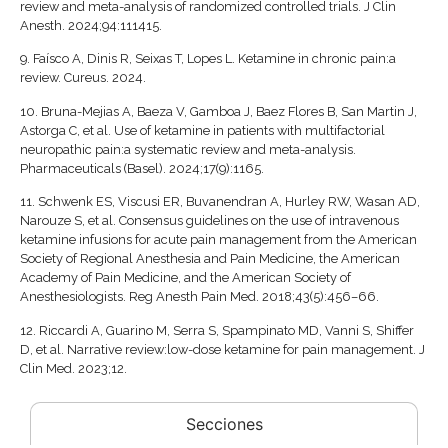
review and meta-analysis of randomized controlled trials. J Clin
Anesth. 2024;94:111415.
9.
Faísco A, Dinis R, Seixas T, Lopes L. Ketamine in chronic pain:a
review. Cureus. 2024.
10.
Bruna-Mejias A, Baeza V, Gamboa J, Baez Flores B, San Martin J,
Astorga C, et al. Use of ketamine in patients with multifactorial
neuropathic pain:a systematic review and meta-analysis.
Pharmaceuticals (Basel). 2024;17(9):1165.
11.
Schwenk ES, Viscusi ER, Buvanendran A, Hurley RW, Wasan AD,
Narouze S, et al. Consensus guidelines on the use of intravenous
ketamine infusions for acute pain management from the American
Society of Regional Anesthesia and Pain Medicine, the American
Academy of Pain Medicine, and the American Society of
Anesthesiologists. Reg Anesth Pain Med. 2018;43(5):456–66.
12.
Riccardi A, Guarino M, Serra S, Spampinato MD, Vanni S, Shiffer
D, et al. Narrative review:low-dose ketamine for pain management. J
Clin Med. 2023;12.
Secciones