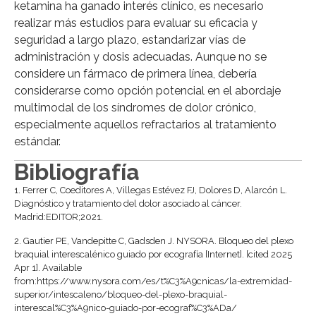
ketamina ha ganado interés clínico, es necesario
realizar más estudios para evaluar su eficacia y
seguridad a largo plazo, estandarizar vías de
administración y dosis adecuadas. Aunque no se
considere un fármaco de primera línea, debería
considerarse como opción potencial en el abordaje
multimodal de los síndromes de dolor crónico,
especialmente aquellos refractarios al tratamiento
estándar.
Bibliografía
1.
Ferrer C, Coeditores A, Villegas Estévez FJ, Dolores D, Alarcón L.
Diagnóstico y tratamiento del dolor asociado al cáncer.
Madrid:EDITOR;2021.
2.
Gautier PE, Vandepitte C, Gadsden J. NYSORA. Bloqueo del plexo
braquial interescalénico guiado por ecografía [Internet]. [cited 2025
Apr 1]. Available
from:https://www.nysora.com/es/t%C3%A9cnicas/la-extremidad-
superior/intescaleno/bloqueo-del-plexo-braquial-
interescal%C3%A9nico-guiado-por-ecograf%C3%ADa/