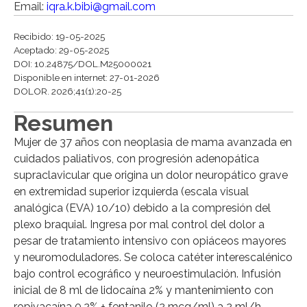
Email:
iqra.k.bibi@gmail.com
Recibido: 19-05-2025
Aceptado: 29-05-2025
DOI: 10.24875/DOL.M25000021
Disponible en internet: 27-01-2026
DOLOR. 2026;41(1):20-25
Resumen
Mujer de 37 años con neoplasia de mama avanzada en
cuidados paliativos, con progresión adenopática
supraclavicular que origina un dolor neuropático grave
en extremidad superior izquierda (escala visual
analógica (EVA) 10/10) debido a la compresión del
plexo braquial. Ingresa por mal control del dolor a
pesar de tratamiento intensivo con opiáceos mayores
y neuromoduladores. Se coloca catéter interescalénico
bajo control ecográfico y neuroestimulación. Infusión
inicial de 8 ml de lidocaína 2% y mantenimiento con
ropivacaína 0,2% + fentanilo (2 mcg/ml) a 2 ml/h,