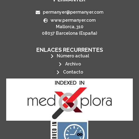
permanyer@permanyer.com
www.permanyer.com
Mallorca, 310
08037 Barcelona (España)
ENLACES RECURRENTES
Número actual
Archivo
Contacto
its stakeholders.
publications, governed by and for
of web-based scholary