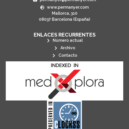
www.permanyer.com
Mallorca, 310
08037 Barcelona (España)
ENLACES RECURRENTES
Número actual
Archivo
Contacto
its stakeholders.
publications, governed by and for
of web-based scholary
ensures the long-term survival
CLOCKSS is a dak archive that