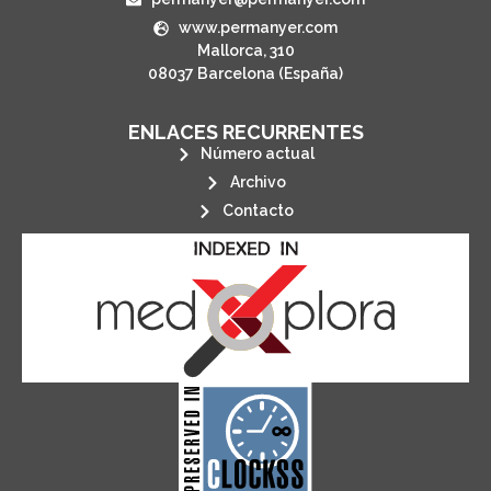
www.permanyer.com
Mallorca, 310
08037 Barcelona (España)
ENLACES RECURRENTES
Número actual
Archivo
Contacto
its stakeholders.
publications, governed by and for
of web-based scholary
ensures the long-term survival
CLOCKSS is a dak archive that