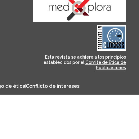
and for its stakeholders.
publications, governed by
based scholary
term survival of web-
that ensures the long-
CLOCKSS is a dak archive
Esta revista se adhiere a los principios
establecidos por el
Comité de Ética de
Publicaciones
o de ética
Conflicto de intereses