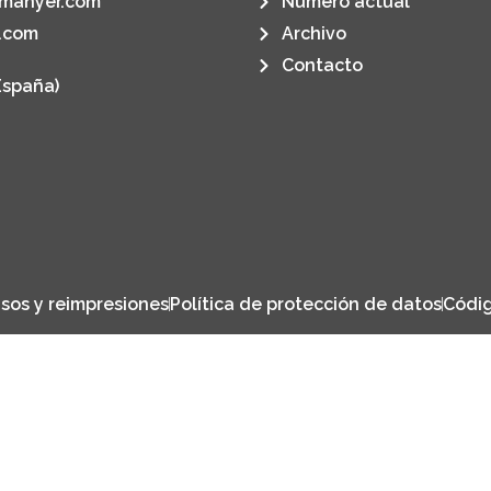
manyer.com
Número actual
.com
Archivo
Contacto
España)
sos y reimpresiones
Política de protección de datos
Códig