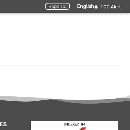
English
Español
TOC Alert
ES