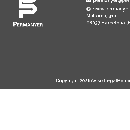
permanyer@per
www.permanyer
Mallorca, 310
08037 Barcelona (
Copyright 2026
Aviso Legal
Permi