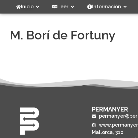
Inicio
Leer
Información
M. Borí de Fortuny
PERMANYER
permanyer@per
www.permanyer
Mallorca, 310