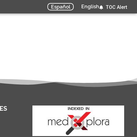
English
Español
TOC Alert
ES