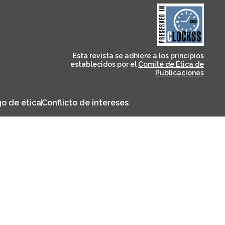
and for its stakeholders.
publications, governed by
based scholary
term survival of web-
that ensures the long-
CLOCKSS is a dak archive
Esta revista se adhiere a los principios
establecidos por el
Comité de Ética de
Publicaciones
o de ética
Conflicto de intereses