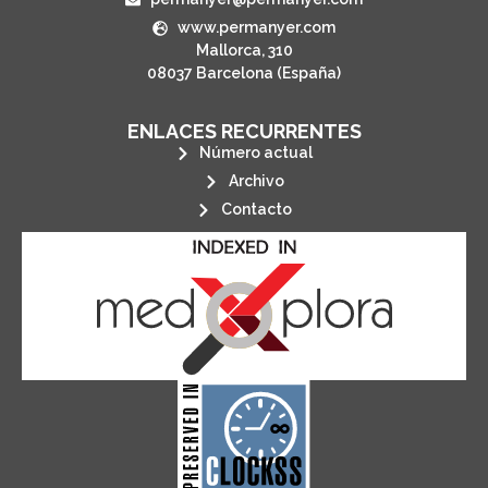
www.permanyer.com
Mallorca, 310
08037 Barcelona (España)
ENLACES RECURRENTES
Número actual
Archivo
Contacto
its stakeholders.
publications, governed by and for
of web-based scholary
ensures the long-term survival
CLOCKSS is a dak archive that