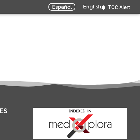
English
Español
TOC Alert
ES