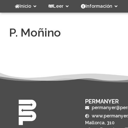
Inicio
Leer
Información
P. Moñino
PERMANYER
permanyer@per
www.permanyer
Mallorca, 310