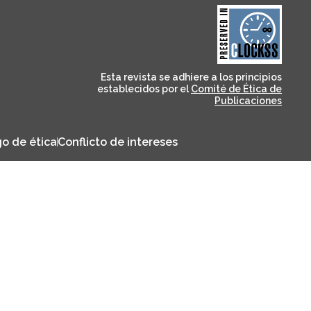
and for its stakeholders.
publications, governed by
based scholary
term survival of web-
that ensures the long-
CLOCKSS is a dak archive
Esta revista se adhiere a los principios
establecidos por el
Comité de Ética de
Publicaciones
o de ética
Conflicto de intereses