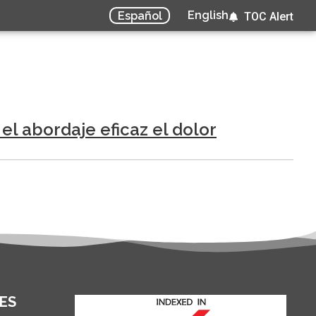
English
Español
TOC Alert
el abordaje eficaz el dolor
ES