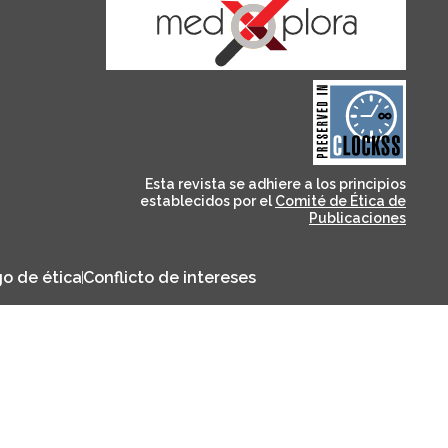
and for its stakeholders.
publications, governed by
based scholary
term survival of web-
that ensures the long-
CLOCKSS is a dak archive
Esta revista se adhiere a los principios
establecidos por el
Comité de Ética de
Publicaciones
o de ética
Conflicto de intereses