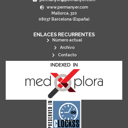
www.permanyer.com
Mallorca, 310
08037 Barcelona (España)
ENLACES RECURRENTES
Número actual
Archivo
Contacto
its stakeholders.
publications, governed by and for
of web-based scholary
ensures the long-term survival
CLOCKSS is a dak archive that