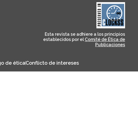
and for its stakeholders.
publications, governed by
based scholary
term survival of web-
that ensures the long-
CLOCKSS is a dak archive
Esta revista se adhiere a los principios
establecidos por el
Comité de Ética de
Publicaciones
o de ética
Conflicto de intereses