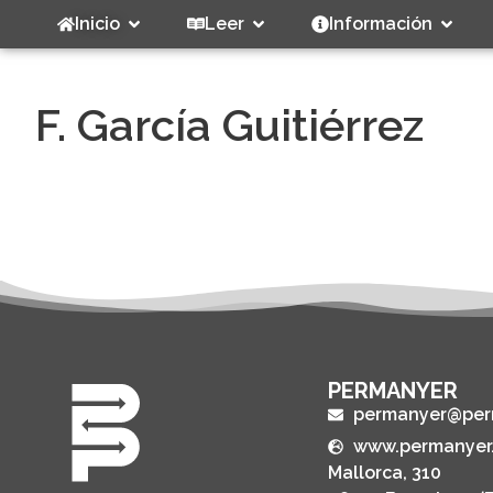
Inicio
Leer
Información
F. García Guitiérrez
PERMANYER
permanyer@per
www.permanyer
Mallorca, 310