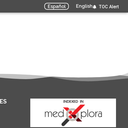
English
Español
TOC Alert
ES