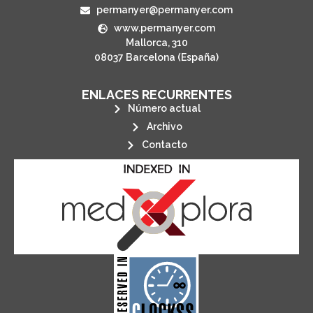
permanyer@permanyer.com
www.permanyer.com
Mallorca, 310
08037 Barcelona (España)
ENLACES RECURRENTES
Número actual
Archivo
Contacto
its stakeholders.
publications, governed by and for
of web-based scholary
ensures the long-term survival
CLOCKSS is a dak archive that