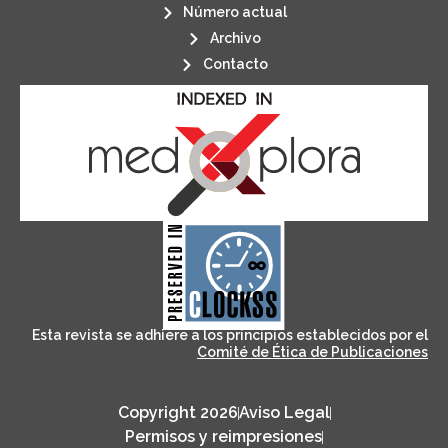
Número actual
Archivo
Contacto
its stakeholders.
publications, governed by and for
of web-based scholary
ensures the long-term survival
CLOCKSS is a dak archive that
Esta revista se adhiere a los principios establecidos por el
Comité de Ética de Publicaciones
Copyright 2026
Aviso Legal
Permisos y reimpresiones