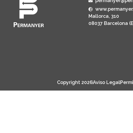
permanyer@per
www.permanyer
Mallorca, 310
08037 Barcelona (
Copyright 2026
Aviso Legal
Permi