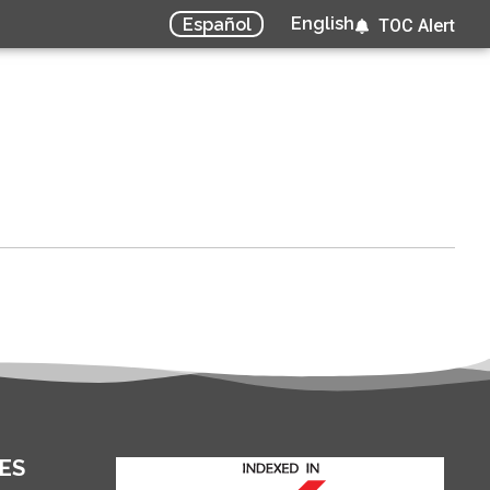
English
Español
TOC Alert
ES