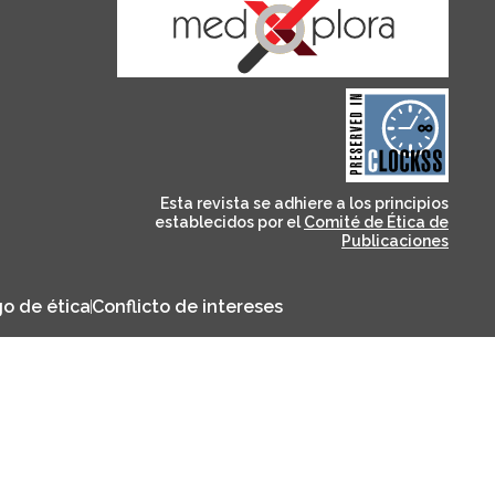
and for its stakeholders.
publications, governed by
based scholary
term survival of web-
that ensures the long-
CLOCKSS is a dak archive
Esta revista se adhiere a los principios
establecidos por el
Comité de Ética de
Publicaciones
o de ética
Conflicto de intereses