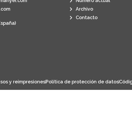
manyer.com
Número actual
.com
Archivo
Contacto
España)
sos y reimpresiones
Política de protección de datos
Códig