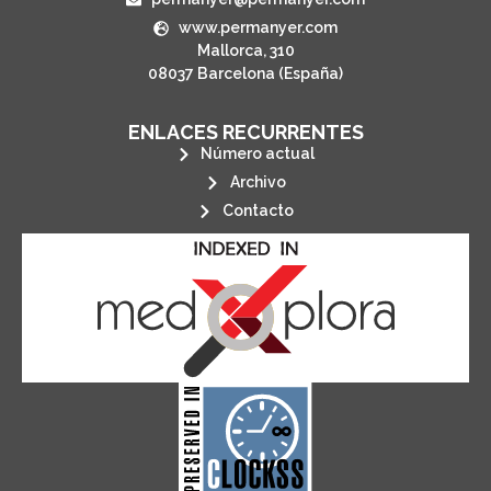
www.permanyer.com
Mallorca, 310
08037 Barcelona (España)
ENLACES RECURRENTES
Número actual
Archivo
Contacto
its stakeholders.
publications, governed by and for
of web-based scholary
ensures the long-term survival
CLOCKSS is a dak archive that