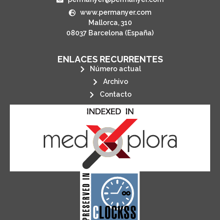
www.permanyer.com
Mallorca, 310
08037 Barcelona (España)
ENLACES RECURRENTES
Número actual
Archivo
Contacto
its stakeholders.
publications, governed by and for
of web-based scholary
ensures the long-term survival
CLOCKSS is a dak archive that