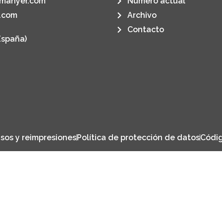
manyer.com
Número actual
.com
Archivo
Contacto
España)
sos y reimpresiones
Política de protección de datos
Códig