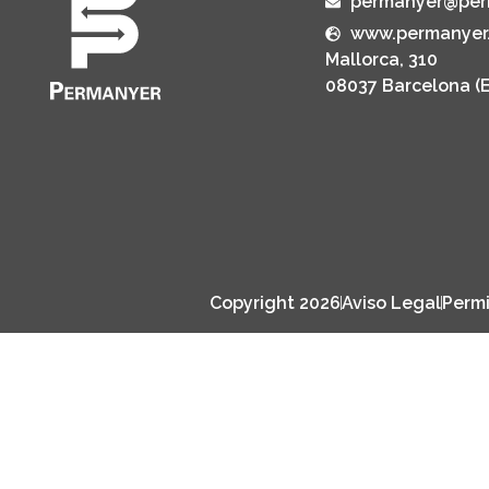
permanyer@per
www.permanyer
Mallorca, 310
08037 Barcelona (
Copyright 2026
Aviso Legal
Permi