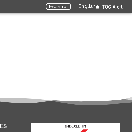
English
Español
TOC Alert
ES