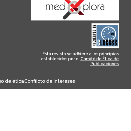
and for its stakeholders.
publications, governed by
based scholary
term survival of web-
that ensures the long-
CLOCKSS is a dak archive
Esta revista se adhiere a los principios
establecidos por el
Comité de Ética de
Publicaciones
o de ética
Conflicto de intereses