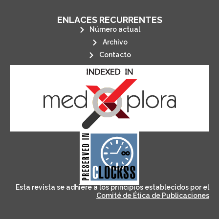
ENLACES RECURRENTES
Número actual
Archivo
Contacto
its stakeholders.
publications, governed by and for
of web-based scholary
ensures the long-term survival
CLOCKSS is a dak archive that
Esta revista se adhiere a los principios establecidos por el
Comité de Ética de Publicaciones