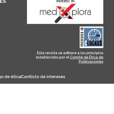
ES
and for its stakeholders.
publications, governed by
based scholary
term survival of web-
that ensures the long-
CLOCKSS is a dak archive
Esta revista se adhiere a los principios
establecidos por el
Comité de Ética de
Publicaciones
o de ética
Conflicto de intereses