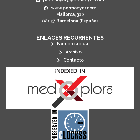
www.permanyer.com
Mallorca, 310
08037 Barcelona (España)
ENLACES RECURRENTES
Número actual
Archivo
Contacto
its stakeholders.
publications, governed by and for
of web-based scholary
ensures the long-term survival
CLOCKSS is a dak archive that