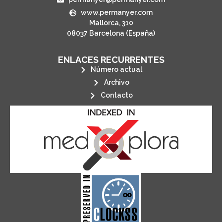
www.permanyer.com
Mallorca, 310
08037 Barcelona (España)
ENLACES RECURRENTES
Número actual
Archivo
Contacto
its stakeholders.
publications, governed by and for
of web-based scholary
ensures the long-term survival
CLOCKSS is a dak archive that