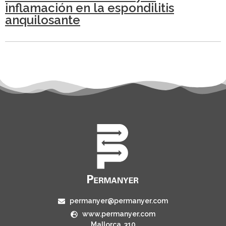
inflamación en la espondilitis
anquilosante
permanyer@permanyer.com
www.permanyer.com
Mallorca, 310