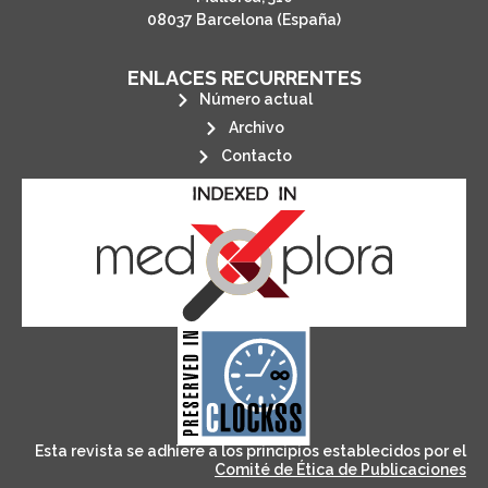
08037 Barcelona (España)
ENLACES RECURRENTES
Número actual
Archivo
Contacto
its stakeholders.
publications, governed by and for
of web-based scholary
ensures the long-term survival
CLOCKSS is a dak archive that
Esta revista se adhiere a los principios establecidos por el
Comité de Ética de Publicaciones