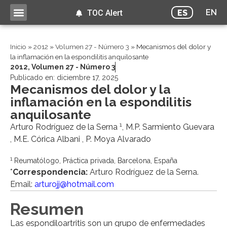
EN
ES
TOC Alert
Inicio
»
2012
»
Volumen 27 - Número 3
»
Mecanismos del dolor y
la inflamación en la espondilitis anquilosante
2012
,
Volumen 27 - Número 3
Publicado en:
diciembre 17, 2025
Mecanismos del dolor y la
inflamación en la espondilitis
anquilosante
1
Arturo Rodríguez de la Serna
, M.P. Sarmiento Guevara
, M.E. Córica Albani , P. Moya Alvarado
1
Reumatólogo, Práctica privada, Barcelona, España
*
Correspondencia:
Arturo Rodríguez de la Serna.
Email:
arturojj@hotmail.com
Resumen
Las espondiloartritis son un grupo de enfermedades