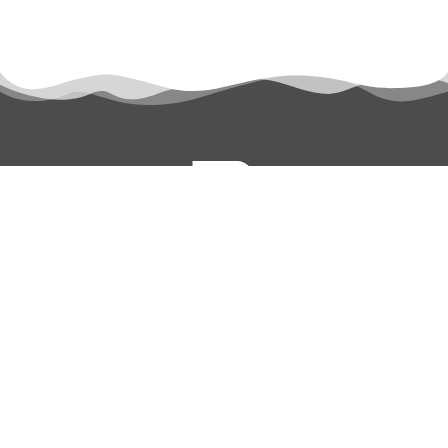
permanyer@permanyer.com
www.permanyer.com
Mallorca, 310
08037 Barcelona (España)
ENLACES RECURRENTES