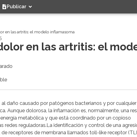
Publicar
or en las artritis: el modelo inflamasoma
5
olor en las artritis: el mod
varado
ible
o al daño causado por patógenos bacterianos y por cualquier
nica. Aunque dolorosa, la inflamación es, normalmente, una re
 energía metabólica y que está coordinado por un copioso
 redes reguladoras.La identificación y control de una agresi
lia de receptores de membrana llamados toll-like receptor (TL