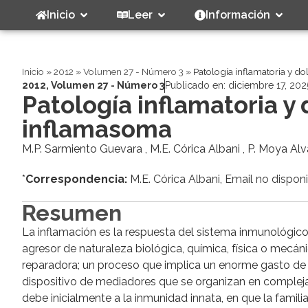
Inicio
Leer
Información
Inicio
»
2012
»
Volumen 27 - Número 3
»
Patología inflamatoria y dol
2012
,
Volumen 27 - Número 3
Publicado en:
diciembre 17, 202
Patología inflamatoria y d
inflamasoma
M.P. Sarmiento Guevara , M.E. Córica Albani , P. Moya Al
*
Correspondencia:
M.E. Córica Albani, Email no dispon
Resumen
La inflamación es la respuesta del sistema inmunológic
agresor de naturaleza biológica, química, física o mecá
reparadora; un proceso que implica un enorme gasto de
dispositivo de mediadores que se organizan en complejas
debe inicialmente a la inmunidad innata, en que la fami