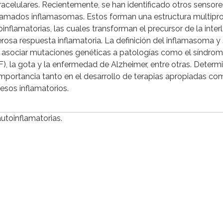
elulares. Recientemente, se han identificado otros sensore
lamados inflamasomas. Estos forman una estructura multipro
oinflamatorias, las cuales transforman el precursor de la inter
rosa respuesta inflamatoria. La definición del inflamasoma y
do asociar mutaciones genéticas a patologías como el síndro
), la gota y la enfermedad de Alzheimer, entre otras. Determi
mportancia tanto en el desarrollo de terapias apropiadas co
sos inflamatorios.
toinflamatorias.