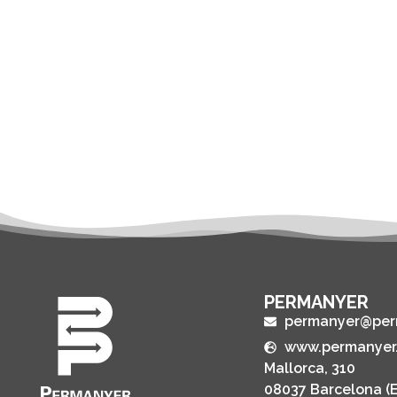
PERMANYER
permanyer@per
www.permanyer
Mallorca, 310
08037 Barcelona (