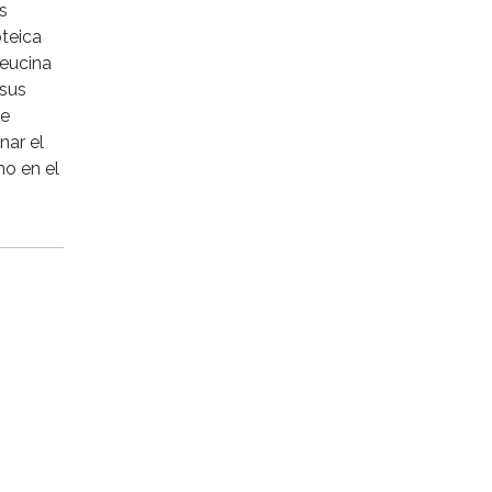
s
teica
leucina
 sus
me
nar el
mo en el