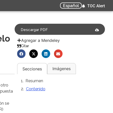
Español
TOC Alert
Descargar PDF
elo
Agregar a Mendeley
Citar
Imágenes
Secciones
Resumen
 otro
Contenido
spuesta
ón se
R)