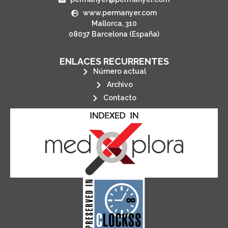
www.permanyer.com
Mallorca, 310
08037 Barcelona (España)
ENLACES RECURRENTES
Número actual
Archivo
Contacto
its stakeholders.
publications, governed by and for
of web-based scholary
ensures the long-term survival
CLOCKSS is a dak archive that