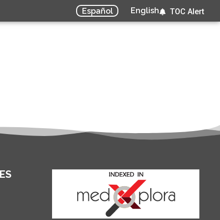
English
Español
TOC Alert
ES