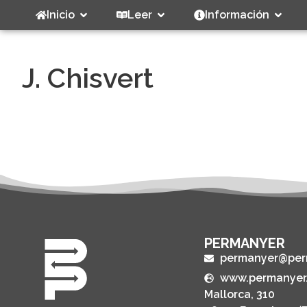
Inicio
Leer
Información
J. Chisvert
PERMANYER
permanyer@per
www.permanyer
Mallorca, 310