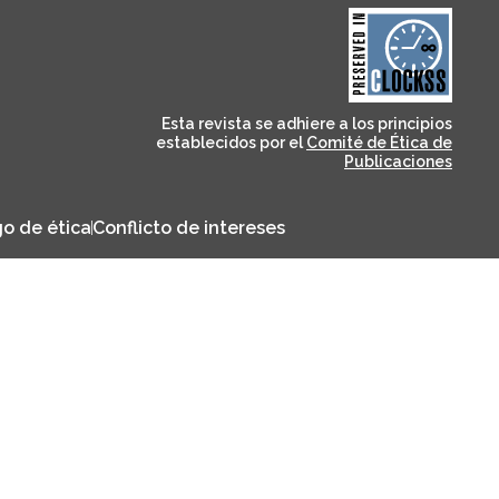
and for its stakeholders.
publications, governed by
based scholary
term survival of web-
that ensures the long-
CLOCKSS is a dak archive
Esta revista se adhiere a los principios
establecidos por el
Comité de Ética de
Publicaciones
o de ética
Conflicto de intereses