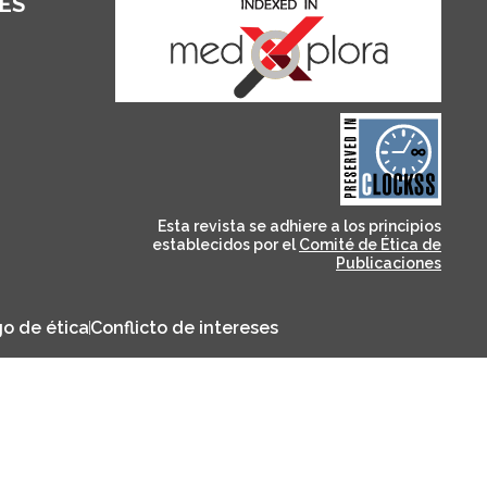
ES
and for its stakeholders.
publications, governed by
based scholary
term survival of web-
that ensures the long-
CLOCKSS is a dak archive
Esta revista se adhiere a los principios
establecidos por el
Comité de Ética de
Publicaciones
o de ética
Conflicto de intereses